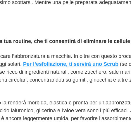
issimo scottarsi. Mentre una pelle preparata adeguatament
.
 tua routine, che ti consentirà di eliminare le cellul
care l’abbronzatura a macchie. In oltre con questo proce
ggi solari.
Per l’esfoliazione, ti servirà uno Scrub
(se c
o se ricco di ingredienti naturali, come zucchero, sale mar
i circolari, concentrandoti su gomiti, ginocchia e altre 
o la renderà morbida, elastica e pronta per un’abbronzat
cido ialuronico, glicerina e l’aloe vera sono i più efficaci.
e è ancora leggermente umida, per favorire l’assorbiment