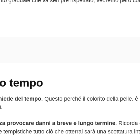
imento graduale che va sempre rispettato, vedremo però c
co tempo
chiede del tempo
. Questo perché il colorito della pelle, è
i.
za provocare danni a breve e lungo termine
. Ricorda
 tempistiche tutto ciò che otterrai sarà una scottatura in