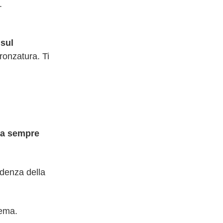
.
 sul
bronzatura. Ti
zza sempre
adenza della
rema.