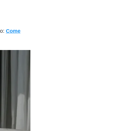
lo:
Come