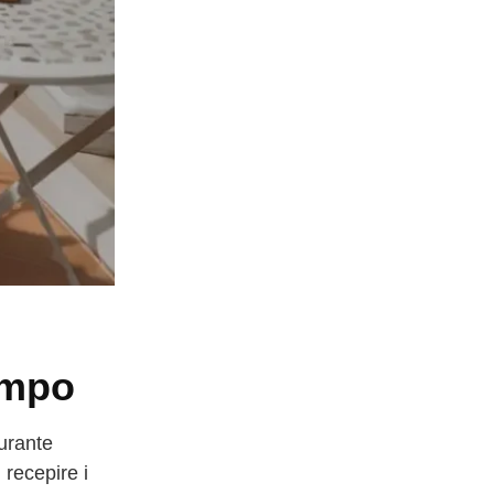
empo
urante
 recepire i