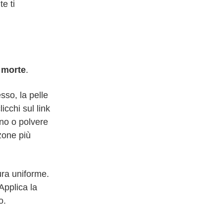
e ti
e morte
.
sso, la pelle
licchi sul link
ino o polvere
zone più
ura uniforme.
 Applica la
o.