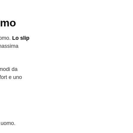
uomo
 uomo.
Lo slip
 massima
modi da
fort e uno
e uomo.