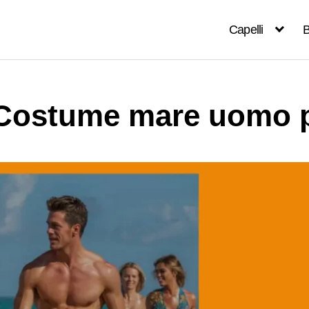
Capelli
B
 Costume mare uomo p