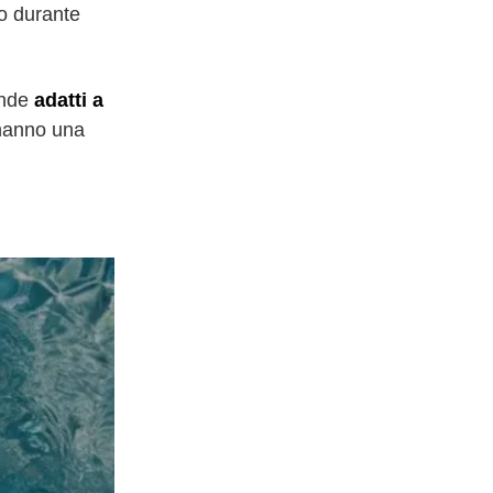
 o durante
ende
adatti a
 hanno una