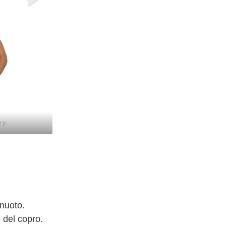
mo
 nuoto.
i del copro.