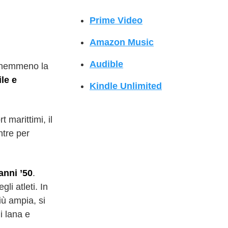
Prime Video
Amazon Music
Audible
e nemmeno la
ile e
Kindle Unlimited
t marittimi, il
ntre per
anni ’50
.
li atleti. In
iù ampia, si
i lana e