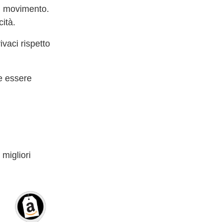
di movimento.
ità.
ivaci rispetto
be essere
migliori