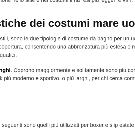
ne nello stile e nei costumi li ha resi più leggeri e vari.
ristiche dei costumi mare 
li stili, sono le due tipologie di costume da bagno per un
 copertura, consentendo una abbronzatura più estesa e
quatici.
unghi
. Coprono maggiormente e solitamente sono più co
 più moderno e sportivo, o più larghi, per chi cerca com
 I seguenti sono quelli più utilizzati per boxer e slip estat