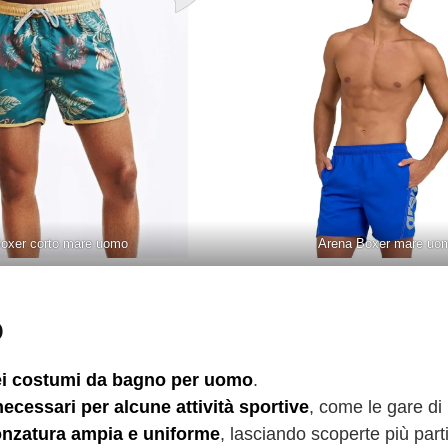
oxer corto mare uomo
Arena Boxer mare uo
o
dei costumi da bagno per uomo
.
necessari per alcune attività sportive
, come le gare di
onzatura ampia e uniforme
, lasciando scoperte più part