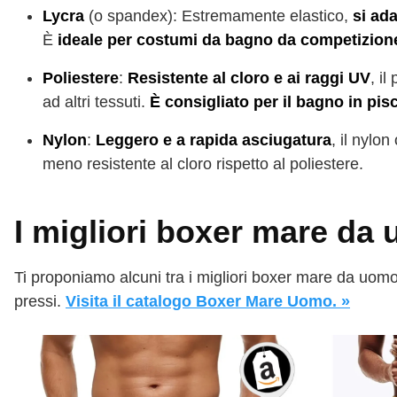
Lycra
(o spandex): Estremamente elastico,
si ad
È
ideale per costumi da bagno da competizion
Poliestere
:
Resistente al cloro e ai raggi UV
, i
ad altri tessuti.
È consigliato per il bagno in pis
Nylon
:
Leggero e a rapida asciugatura
, il nylo
meno resistente al cloro rispetto al poliestere.
I migliori boxer mare da
Ti proponiamo alcuni tra i migliori boxer mare da uomo
pressi.
Visita il catalogo Boxer Mare Uomo. »