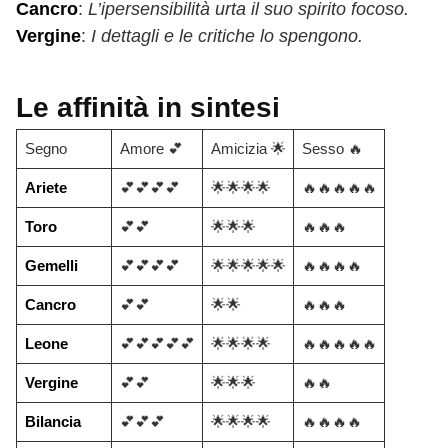
Cancro
:
L’ipersensibilità urta il suo spirito focoso.
Vergine
:
I dettagli e le critiche lo spengono.
Le affinità in sintesi
Segno
Amore 💕
Amicizia 🌟
Sesso 🔥
Ariete
💕💕💕💕
🌟🌟🌟🌟
🔥🔥🔥🔥🔥
Toro
💕💕
🌟🌟🌟
🔥🔥🔥
Gemelli
💕💕💕💕
🌟🌟🌟🌟🌟
🔥🔥🔥🔥
Cancro
💕💕
🌟🌟
🔥🔥🔥
Leone
💕💕💕💕💕
🌟🌟🌟🌟
🔥🔥🔥🔥🔥
Vergine
💕💕
🌟🌟🌟
🔥🔥
Bilancia
💕💕💕
🌟🌟🌟🌟
🔥🔥🔥🔥