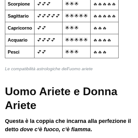
Scorpione
💕💕💕
🌟🌟🌟
🔥🔥🔥🔥🔥
Sagittario
💕💕💕💕💕
🌟🌟🌟🌟🌟
🔥🔥🔥🔥🔥
Capricorno
💕💕
🌟🌟🌟
🔥🔥🔥
Acquario
💕💕💕💕
🌟🌟🌟🌟🌟
🔥🔥🔥🔥
Pesci
💕💕
🌟🌟🌟
🔥🔥🔥
Le compatibilità astrologiche dell’uomo ariete
Uomo Ariete e Donna
Ariete
Questa è la coppia che incarna alla perfezione il
detto
dove c’è fuoco, c’è fiamma
.