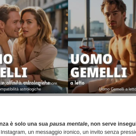
i con chi va d’accordo in amore.
mpatibilità astrologiche
Uomo Gemelli a lett
tanza è solo una sua
pausa mentale
, non serve insegu
u Instagram, un messaggio ironico, un invito senza pressi