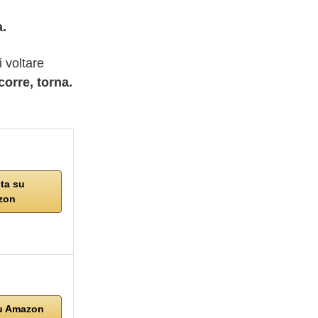
a.
i voltare
corre, torna.
ta su
zon
u Amazon