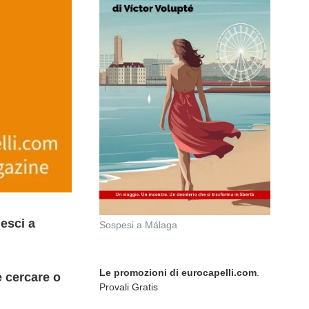
iesci a
Sospesi a Málaga
Le promozioni di eurocapelli.com
.
e cercare o
Provali Gratis