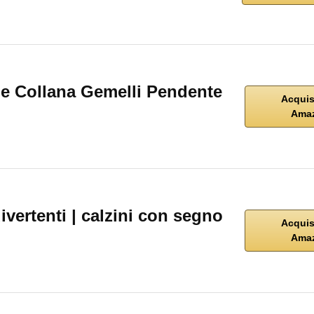
 Collana Gemelli Pendente
Acquis
Ama
ertenti | calzini con segno
Acquis
Ama