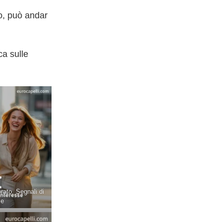
o, può andar
ca sulle
ato. Segnali di
se