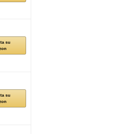
ta su
zon
ta su
zon