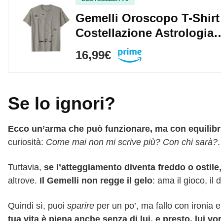
Gemelli Oroscopo T-Shirt
Costellazione Astrologia
16,99€
Se lo ignori?
Ecco un’arma che può funzionare, ma con equilibr
curiosità:
Come mai non mi scrive più? Con chi sarà?
.
Tuttavia,
se l’atteggiamento diventa freddo o ostile
altrove.
Il Gemelli non regge il gelo
: ama il gioco, il
Quindi sì, puoi
sparire
per un po’, ma fallo con ironia 
tua vita è piena anche senza di lui, e presto, lui vo