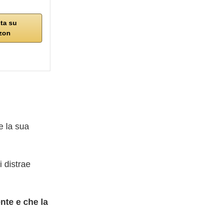
ta su
zon
e la sua
 distrae
nte e che la