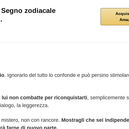
 Segno zodiacale
Acquis
…
Ama
io
. Ignorarlo del tutto lo confonde e può persino stimolar
, lui non combatte per riconquistarti
, semplicemente si
 dialogo, la leggerezza.
e mistero, non con rancore.
Mostragli che sei indipende
rrà farne di nuovo parte.