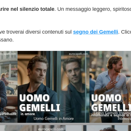
ire nel silenzio totale
. Un messaggio leggero, spiritos
ve troverai diversi contenuti sul
segno dei Gemelli
. Clic
essano.
che e
Uomo Gemelli Innamor
Uomo Gemelli in Amore
interes