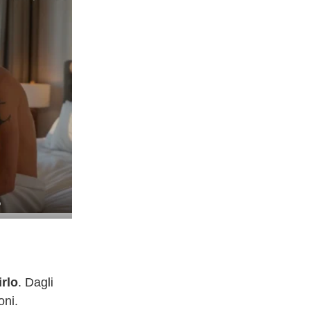
o
irlo
. Dagli
oni.