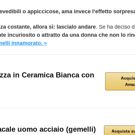
evedibili o appiccicose, ama invece l’effetto sorpres
a costante, allora sì: lascialo andare
. Se ha deciso d
te incuriosito o attratto da una donna che non lo rin
elli innamorato. »
azza in Ceramica Bianca con
Acquis
Ama
cale uomo acciaio (gemelli)
Acquista s