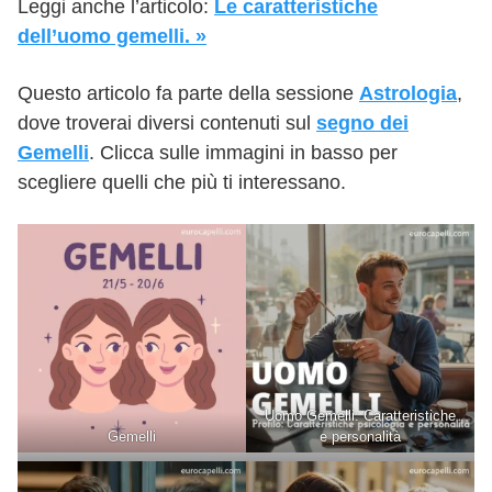
Leggi anche l’articolo:
Le caratteristiche
dell’uomo gemelli. »
Questo articolo fa parte della sessione
Astrologia
,
dove troverai diversi contenuti sul
segno dei
Gemelli
. Clicca sulle immagini in basso per
scegliere quelli che più ti interessano.
Uomo Gemelli: Caratteristiche
Gemelli
e personalità