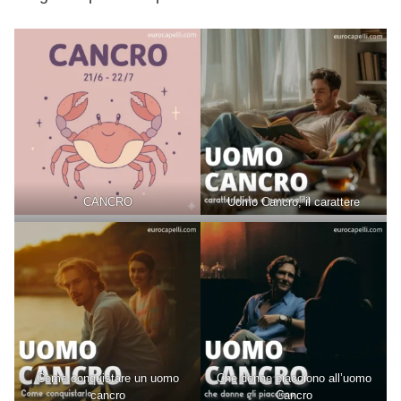
CANCRO
Uomo Cancro, il carattere
Come conquistare un uomo
Che donne piacciono all’uomo
cancro
Cancro